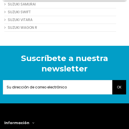
SUZUKI SAMURAI
SUZUKI SWIFT
SUZUKI VITARA
SUZUKI WAGON R
Suscríbete a nuestra
newsletter
Información