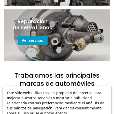
Reparación
de servofrenos
Ver servicio
Trabajamos las principales
marcas de automóviles
Este sitio web utiliza cookies propias y de terceros para
mejorar nuestros servicios y mostrarle publicidad
Nos gustan las marcas de coches europeos.
relacionada con sus preferencias mediante el análisis de
sus hábitos de navegación. Para dar su consentimiento
Disponemos de recambios para las principales
sobre su uso pulse el botón Acepto.