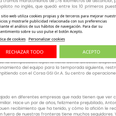
 tramos maratonianos de ¡78 kilómetros de distancia!, p
piloto no inglés, que quedó entre los 10 primeros pues
tercer tramo ¡debutando en la prueba lusa! También ese a
 sitio web utiliza cookies propias y de terceros para mejorar nuest
dar el salto al mundial.
icios y mostrarle publicidad relacionada con sus preferencias
ante el análisis de sus hábitos de navegación. Para dar su
entimiento sobre su uso pulse el botón Acepto.
nado, y Antonio Boto hace balance no sólo de la brilla
tica de cookies
Personalizar cookies
ías fuera de casa durante 1987. Toma la decisión de dejar
z iba a ser campeón del mundo. No tiene ningún temor en
RECHAZAR TODO
ACEPTO
emás.
de la competición. Opel le fichó como Director Deporti
onamiento del equipo para la temporada siguiente, restr
pitiendo con el Corsa GSI Gr.A. Su centro de operaciones
bajado en diferentes empresas que nada tienen que ver 
miliar. Hace un par de años, felizmente prejubilado, Anton
l buen recibimiento que ha tenido, y cómo la afición le r
n fuera de nuestras fronteras tiene muchos seguidores. Y