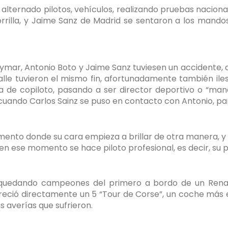
s alternado pilotos, vehículos, realizando pruebas nacio
Zorrilla, y Jaime Sanz de Madrid se sentaron a los man
Shalymar, Antonio Boto y Jaime Sanz tuviesen un accident
calle tuvieron el mismo fin, afortunadamente también il
 de copiloto, pasando a ser director deportivo o “mana
uando Carlos Sainz se puso en contacto con Antonio, para
omento donde su cara empieza a brillar de otra manera, y 
 en ese momento se hace piloto profesional, es decir, su 
 quedando campeones del primero a bordo de un Renau
freció directamente un 5 “Tour de Corse”, un coche más 
 averías que sufrieron.