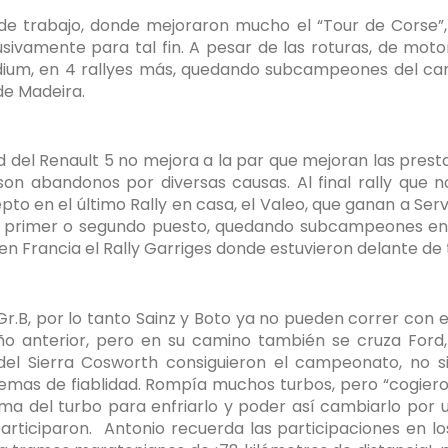
 trabajo, donde mejoraron mucho el “Tour de Corse”, pe
sivamente para tal fin. A pesar de las roturas, de motor
pódium, en 4 rallyes más, quedando subcampeones del ca
de Madeira.
ad del Renault 5 no mejora a la par que mejoran las prest
 son abandonos por diversas causas. Al final rally que
o en el último Rally en casa, el Valeo, que ganan a Servi
n en primer o segundo puesto, quedando subcampeones en
 en Francia el Rally Garriges donde estuvieron delante de
.B, por lo tanto Sainz y Boto ya no pueden correr con e
o anterior, pero en su camino también se cruza Ford
del Sierra Cosworth consiguieron el campeonato, no s
as de fiablidad. Rompía muchos turbos, pero “cogieron 
ma del turbo para enfriarlo y poder así cambiarlo por
articiparon.
Antonio recuerda las participaciones en l