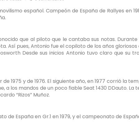
movilismo español. Campeón de España de Rallyes en 19
ña.
nocido que al piloto que le cantaba sus notas. Durant
ota. Así pues, Antonio fue el copiloto de los años glorioso
a Cosworth Desde sus inicios Antonio tuvo claro que su 
ar de 1975 y de 1976. El siguiente año, en 1977 corrió la
, a los mandos de un poco fiable Seat 1430 DDauto. La te
icardo “Rizos” Muñoz.
onato de España en Gr.1 en 1979, y el campeonato de Espa