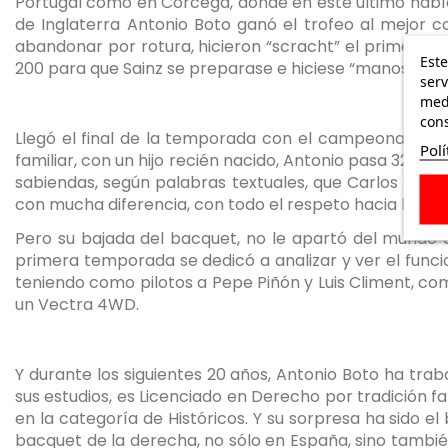
Portugal como en Córcega, donde en este último había
de Inglaterra Antonio Boto ganó el trofeo al mejor co
abandonar por rotura, hicieron “scracht” el primer y 
Este
200 para que Sainz se preparase e hiciese “manos” para 
serv
medi
cons
Llegó el final de la temporada con el campeonato ga
Polí
familiar, con un hijo recién nacido, Antonio pasa 320 d
sabiendas, según palabras textuales, que Carlos Sain
con mucha diferencia, con todo el respeto hacia los d
Pero su bajada del bacquet, no le apartó del mundo 
primera temporada se dedicó a analizar y ver el funci
teniendo como pilotos a Pepe Piñón y Luis Climent, com
un Vectra 4WD.
Y durante los siguientes 20 años, Antonio Boto ha tra
sus estudios, es Licenciado en Derecho por tradición fa
en la categoría de Históricos. Y su sorpresa ha sido e
bacquet de la derecha, no sólo en España, sino tambié