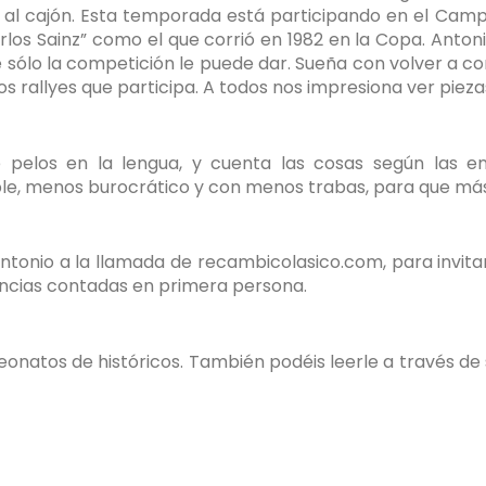
ubir al cajón. Esta temporada está participando en el 
los Sainz” como el que corrió en 1982 en la Copa. Antoni
e sólo la competición le puede dar. Sueña con volver a 
os rallyes que participa. A todos nos impresiona ver piez
e pelos en la lengua, y cuenta las cosas según las e
le, menos burocrático y con menos trabas, para que más
io a la llamada de recambicolasico.com, para invitarn
iencias contadas en primera persona.
natos de históricos. También podéis leerle a través de s