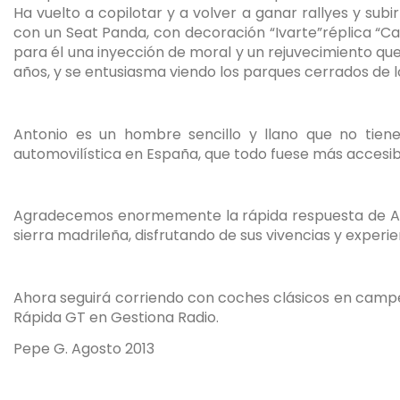
Ha vuelto a copilotar y a volver a ganar rallyes y s
con un Seat Panda, con decoración “Ivarte”réplica “Car
para él una inyección de moral y un rejuvecimiento qu
años, y se entusiasma viendo los parques cerrados de l
Antonio es un hombre sencillo y llano que no tien
automovilística en España, que todo fuese más accesib
Agradecemos enormemente la rápida respuesta de Anton
sierra madrileña, disfrutando de sus vivencias y exper
Ahora seguirá corriendo con coches clásicos en campeo
Rápida GT en Gestiona Radio.
Pepe G. Agosto 2013