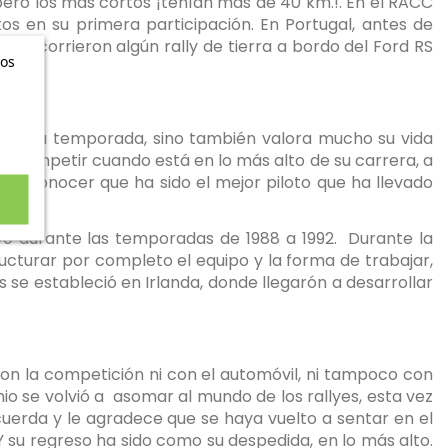
ero los más cortos ¡tenían más de 40 km.!. En el RACC
tos en su primera participación. En Portugal, antes de
ño corrieron algún rally de tierra a bordo del Ford RS
ros
ntísima temporada, sino también valora mucho su vida
 de competir cuando está en lo más alto de su carrera, a
 reconocer que ha sido el mejor piloto que ha llevado
vo durante las temporadas de 1988 a 1992.
Durante la
ucturar por completo el equipo y la forma de trabajar,
 se estableció en Irlanda, donde llegarón a desarrollar
con la competición ni con el automóvil, ni tampoco con
io se volvió a
asomar al mundo de los rallyes, esta vez
ecuerda y le agradece que se haya vuelto a sentar en el
 su regreso ha sido como su despedida, en lo más alto.