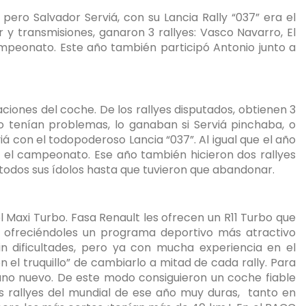
ro Salvador Serviá, con su Lancia Rally “037” era el
 y transmisiones, ganaron 3 rallyes: Vasco Navarro, El
mpeonato. Este año también participó Antonio junto a
aciones del coche. De los rallyes disputados, obtienen 3
 no tenían problemas, lo ganaban si Serviá pinchaba, o
á con el todopoderoso Lancia “037”. Al igual que el año
 el campeonato. Ese año también hicieron dos rallyes
 todos sus ídolos hasta que tuvieron que abandonar.
l Maxi Turbo. Fasa Renault les ofrecen un R11 Turbo que
, ofreciéndoles un programa deportivo más atractivo
in dificultades, pero ya con mucha experiencia en el
el truquillo” de cambiarlo a mitad de cada rally. Para
 uno nuevo. De este modo consiguieron un coche fiable
os rallyes del mundial de ese año muy duras,
tanto en