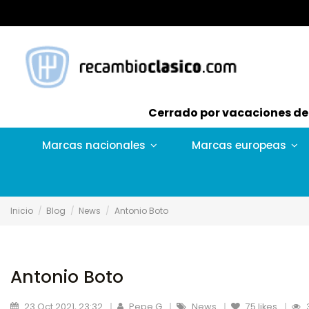
Cerrado por vacaciones del 
Marcas nacionales
Marcas europeas
Inicio
Blog
News
Antonio Boto
Antonio Boto
23 Oct 2021, 23:32
Pepe G
News
75
likes