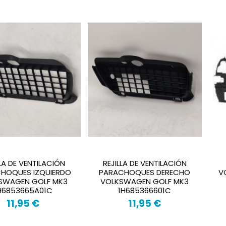
LLA DE VENTILACIÓN
REJILLA DE VENTILACIÓN
HOQUES IZQUIERDO
PARACHOQUES DERECHO
V
SWAGEN GOLF MK3
VOLKSWAGEN GOLF MK3
H6853665A01C
1H685366601C
11,95 €
11,95 €