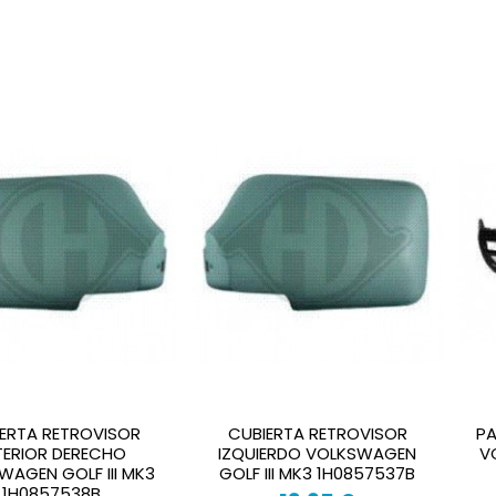
ERTA RETROVISOR
CUBIERTA RETROVISOR
P
TERIOR DERECHO
IZQUIERDO VOLKSWAGEN
V
WAGEN GOLF III MK3
GOLF III MK3 1H0857537B
1H0857538B