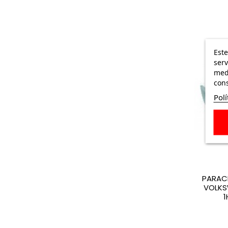
Este
serv
medi
cons
Polí
PARAC
VOLKS
1