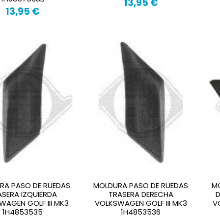
13,95 €
13,95 €
RA PASO DE RUEDAS
MOLDURA PASO DE RUEDAS
M
ASERA IZQUIERDA
TRASERA DERECHA
D
WAGEN GOLF III MK3
VOLKSWAGEN GOLF III MK3
V
1H4853535
1H4853536