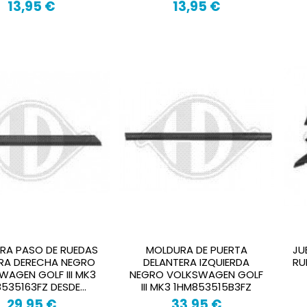
13,95 €
13,95 €
RA PASO DE RUEDAS
MOLDURA DE PUERTA
JU
RA DERECHA NEGRO
DELANTERA IZQUIERDA
RU
WAGEN GOLF III MK3
NEGRO VOLKSWAGEN GOLF
535163FZ DESDE...
III MK3 1HM853515B3FZ
29,95 €
33,95 €