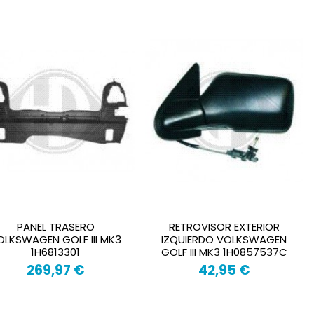
PANEL TRASERO
RETROVISOR EXTERIOR
OLKSWAGEN GOLF III MK3
IZQUIERDO VOLKSWAGEN
1H6813301
GOLF III MK3 1H0857537C
269,97 €
42,95 €