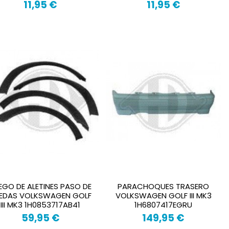
11,95 €
11,95 €
EGO DE ALETINES PASO DE
PARACHOQUES TRASERO
EDAS VOLKSWAGEN GOLF
VOLKSWAGEN GOLF III MK3
III MK3 1H0853717AB41
1H6807417EGRU
59,95 €
149,95 €