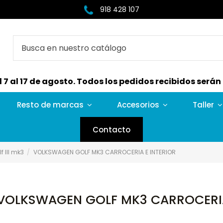
918 428 107
7 al 17 de agosto. Todos los pedidos recibidos serán e
Resto de marcas
Accesorios
Taller
Contacto
 III mk3
VOLKSWAGEN GOLF MK3 CARROCERIA E INTERIOR
VOLKSWAGEN GOLF MK3 CARROCERIA