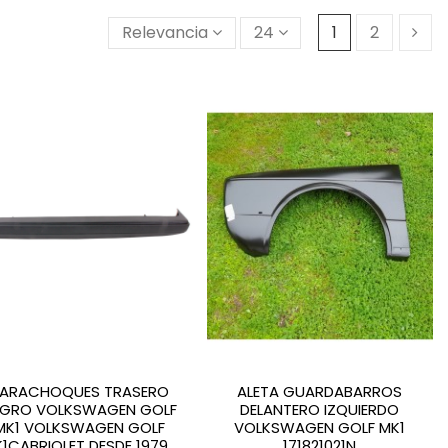
Relevancia
24
1
2
ARACHOQUES TRASERO
ALETA GUARDABARROS
EGRO VOLKSWAGEN GOLF
DELANTERO IZQUIERDO
MK1 VOLKSWAGEN GOLF
VOLKSWAGEN GOLF MK1
1CABRIOLET DESDE 1979...
171821021N