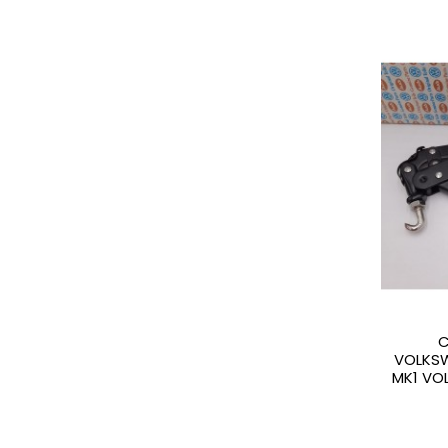
C
VOLKS
MK1 VO