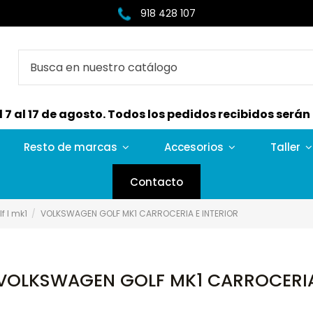
918 428 107
7 al 17 de agosto. Todos los pedidos recibidos serán e
Resto de marcas
Accesorios
Taller
Contacto
f I mk1
VOLKSWAGEN GOLF MK1 CARROCERIA E INTERIOR
VOLKSWAGEN GOLF MK1 CARROCERIA