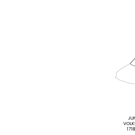
JU
VOLK
171