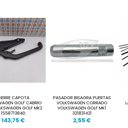
IERRE CAPOTA
PASADOR BISAGRA PUERTAS
WAGEN GOLF CABRIO
VOLKSWAGEN CORRADO
L
LKSWAGEN GOLF MK2
VOLKSWAGEN GOLF MK1
155871384D
321831421
143,75 €
2,55 €