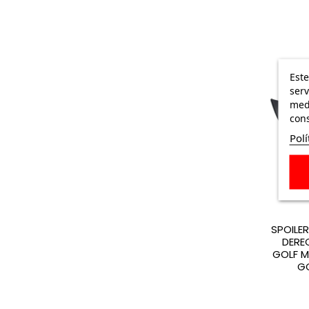
Este
serv
medi
cons
Polí
SPOILER
DERE
GOLF M
GO