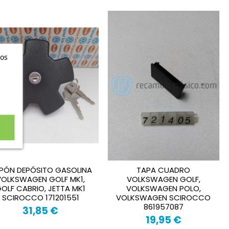
ros
PÓN DEPÓSITO GASOLINA
TAPA CUADRO
VOLKSWAGEN GOLF MK1,
VOLKSWAGEN GOLF,
OLF CABRIO, JETTA MK1
VOLKSWAGEN POLO,
SCIROCCO 171201551
VOLKSWAGEN SCIROCCO
861957087
31,85 €
19,95 €