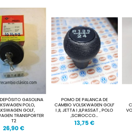
DEPÓSITO GASOLINA
POMO DE PALANCA DE
LKSWAGEN POLO,
CAMBIO VOLSKWAGEN GOLF
C
LKSWAGEN GOLF,
I ,II, JETTA I ,II,PASSAT , POLO
VO
AGEN TRANSPORTER
,SCIROCCO...
T2
13,75 €
26,90 €