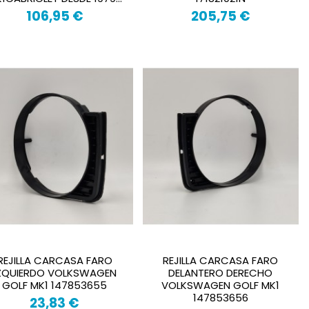
106,95 €
205,75 €
REJILLA CARCASA FARO
REJILLA CARCASA FARO
ZQUIERDO VOLKSWAGEN
DELANTERO DERECHO
GOLF MK1 147853655
VOLKSWAGEN GOLF MK1
147853656
23,83 €