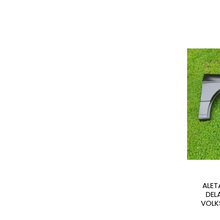
ALE
DEL
VOLK