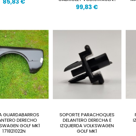
85,83 €
99,83 €
TA GUARDABARROS
SOPORTE PARACHOQUES
ANTERO DERECHO
DELANTERO DERECHA E
I
SWAGEN GOLF MK1
IZQUIERDA VOLKSWAGEN
171821022N
GOLF MK1