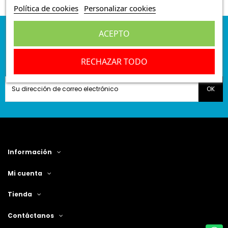
Política de cookies
Personalizar cookies
ACEPTO
Suscríbete a nuestra
newsletter
RECHAZAR TODO
Información
Mi cuenta
Tienda
Contáctanos