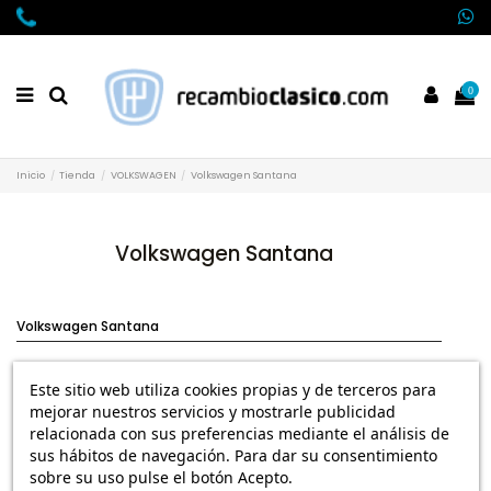
0
Inicio
Tienda
VOLKSWAGEN
Volkswagen Santana
Volkswagen Santana
Volkswagen Santana
VOLKSWAGEN SANTANA CARROCERIA E INTERIOR
Este sitio web utiliza cookies propias y de terceros para
VOLKSWAGEN SANTANA ELECTRICIDAD E ILUMINACION
mejorar nuestros servicios y mostrarle publicidad
VOLKSWAGEN SANTANA FRENOS Y DIRECCION
relacionada con sus preferencias mediante el análisis de
sus hábitos de navegación. Para dar su consentimiento
VOLKSWAGEN SANTANA MECANICA
sobre su uso pulse el botón Acepto.