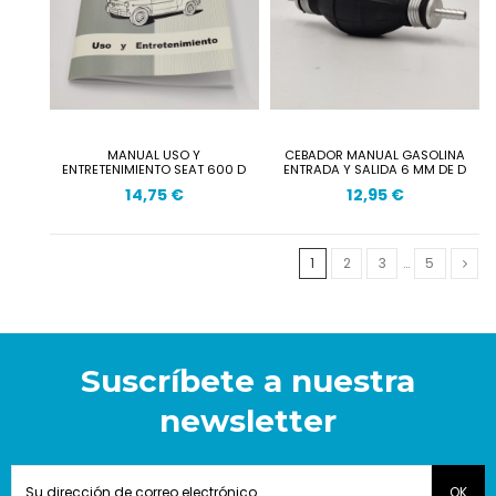
MANUAL USO Y
CEBADOR MANUAL GASOLINA
ENTRETENIMIENTO SEAT 600 D
ENTRADA Y SALIDA 6 MM DE D
14,75 €
12,95 €
1
2
3
…
5
Suscríbete a nuestra
newsletter