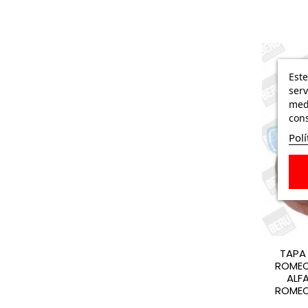
Este
serv
medi
cons
Polí
TAPA 
ROMEO
ALF
ROMEO