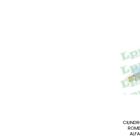
CILIND
ROME
ALF