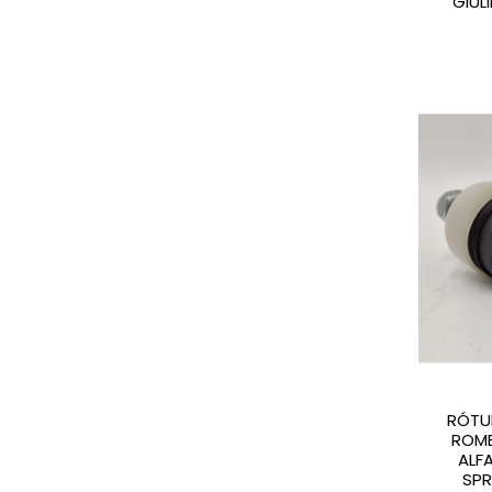
GIULI
RÓTU
ROME
ALF
SPR