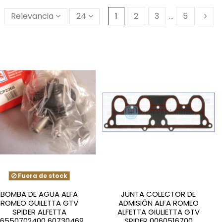
Relevancia
24
1
2
3
…
5
Fuera de stock
BOMBA DE AGUA ALFA
JUNTA COLECTOR DE
ROMEO GUILETTA GTV
ADMISIÓN ALFA ROMEO
SPIDER ALFETTA
ALFETTA GIULIETTA GTV
16550702400 60730469
SPIDER 0060516700