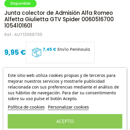
Disponible
Junta colector de Admisión Alfa Romeo
Alfetta Giulietta GTV Spider 0060516700
1054101601
Ref.:
AUT13068700
7,45 €
Envío Peninsula
9,95 €
Junta colector de Admisión Alfa Romeo Alfetta,
Este sitio web utiliza cookies propias y de terceros para
Giulietta, GTV y Spider
mejorar nuestros servicios y mostrarle publicidad
Escribe una reseña
relacionada con sus preferencias mediante el análisis de
sus hábitos de navegación. Para dar su consentimiento
sobre su uso pulse el botón Acepto.
Política de cookies
Personalizar cookies
Añadir a la cesta
ACEPTO