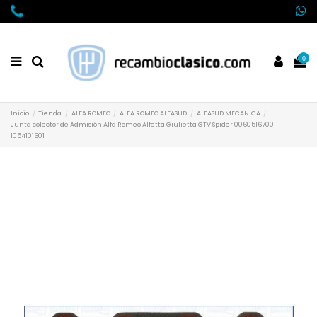
0
Inicio
Tienda
ALFA ROMEO
ALFA ROMEO ALFASUD
ALFASUD MECANICA
Junta colector de Admisión Alfa Romeo Alfetta Giulietta GTV Spider 0060516700
1054101601