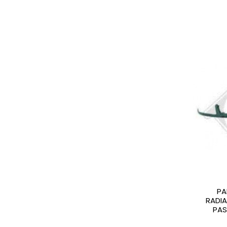
PA
RADI
PAS