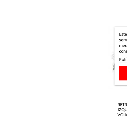
Este
serv
medi
cons
Polí
RET
IZQ
VOL