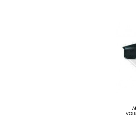
A
VOL