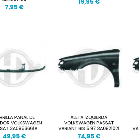
19,95 €
7,95 €
RRILLA PANAL DE
ALETA IZQUIERDA
ADOR VOLKSWAGEN
VOLKSWAGEN PASSAT
SAT 3A0853661A
VARIANT BIS 5.97 3A0821021
VA
49,95 €
74,95 €