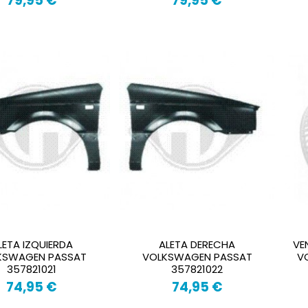
79,95 €
79,95 €
LETA IZQUIERDA
ALETA DERECHA
VE
KSWAGEN PASSAT
VOLKSWAGEN PASSAT
V
357821021
357821022
74,95 €
74,95 €