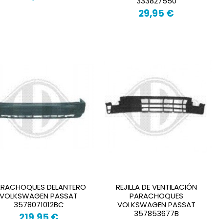
333827550
29,95 €
ARACHOQUES DELANTERO
REJILLA DE VENTILACIÓN
VOLKSWAGEN PASSAT
PARACHOQUES
3578071012BC
VOLKSWAGEN PASSAT
357853677B
219,95 €