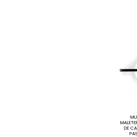
MU
MALET
DE C
PA