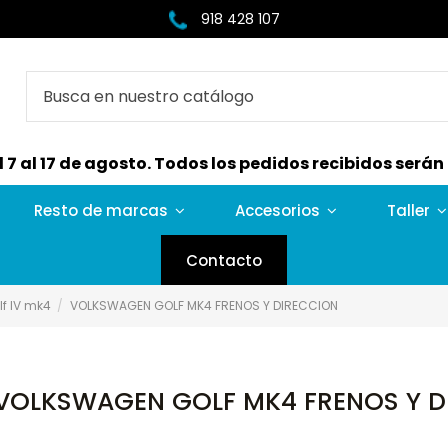
918 428 107
7 al 17 de agosto. Todos los pedidos recibidos serán e
Resto de marcas
Accesorios
Taller
Contacto
f IV mk4
VOLKSWAGEN GOLF MK4 FRENOS Y DIRECCION
VOLKSWAGEN GOLF MK4 FRENOS Y D