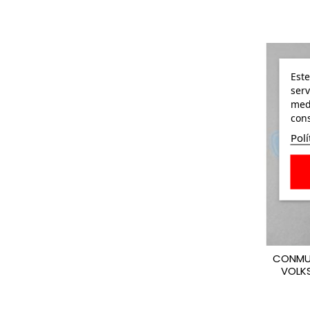
Este
serv
medi
cons
Polí
CONMU
VOLK