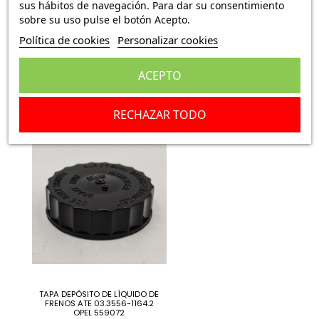
sus hábitos de navegación. Para dar su consentimiento
sobre su uso pulse el botón Acepto.
Política de cookies
Personalizar cookies
TAPÓN DEPÓSITO GASOLINA
TAPÓN DEPÓSITO
OPEL MANTA OPEL ASCONA BA-
REFRIGERANTE OPEL ASCONA
128
OPEL KADETT OPEL REKORD
OPEL COMMODORE OPEL...
ACEPTO
24,90 €
13,97 €
RECHAZAR TODO
TAPA DEPÓSITO DE LÍQUIDO DE
FRENOS ATE 03.3556-1164.2
OPEL 559072