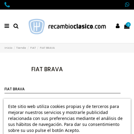
0
Inicio
Tienda
FIAT
FIAT BRAVA
FIAT BRAVA
FIAT BRAVA
FIAT BRAVA MECANICA
Este sitio web utiliza cookies propias y de terceros para
FIAT BRAVA CARROCERIA E INTERIOR
mejorar nuestros servicios y mostrarle publicidad
FIAT BRAVA ELECTRICIDAD E ILUMINACION
relacionada con sus preferencias mediante el análisis de
sus hábitos de navegación. Para dar su consentimiento
FIAT BRAVA FRENOS Y DIRECCION
sobre su uso pulse el botón Acepto.