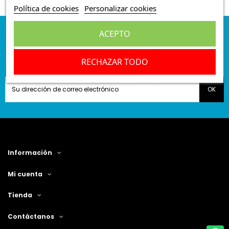
Política de cookies
Personalizar cookies
ACEPTO
Suscríbete a nuestra
newsletter
RECHAZAR TODO
Información
Mi cuenta
Tienda
Contáctanos