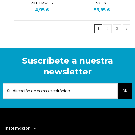
520 6 BMW E12...
520 6...
4,95 €
55,95 €
1
2
3
Suscríbete a nuestra
newsletter
Información