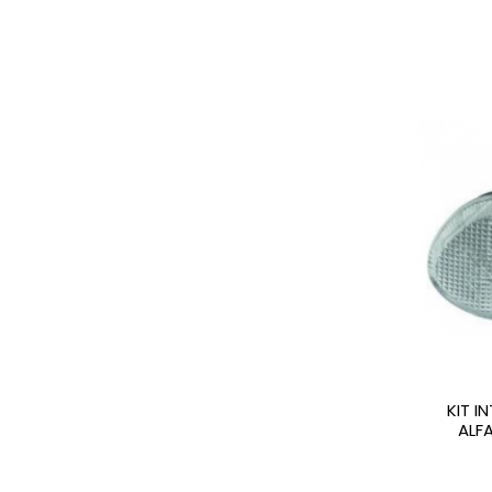
KIT I
ALF