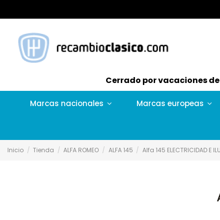
Cerrado por vacaciones del 
Marcas nacionales
Marcas europeas
Inicio
Tienda
ALFA ROMEO
ALFA 145
Alfa 145 ELECTRICIDAD E I