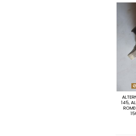
ALTER
145, A
ROME
15