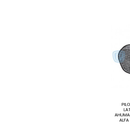
PIL
LA
AHUMAD
ALFA 