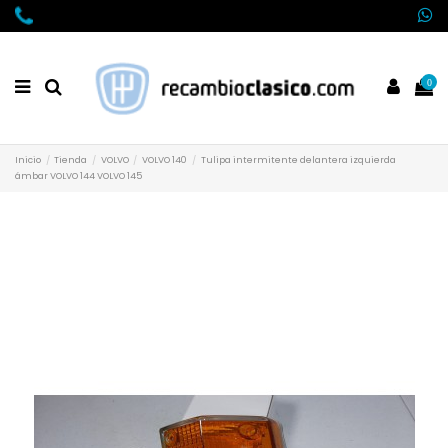
0
Inicio
Tienda
VOLVO
VOLVO 140
Tulipa intermitente delantera izquierda
ámbar VOLVO 144 VOLVO 145