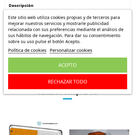
Descripción
Este sitio web utiliza cookies propias y de terceros para
Detalles del producto
mejorar nuestros servicios y mostrarle publicidad
relacionada con sus preferencias mediante el análisis de
Valoraciones
(0)
sus hábitos de navegación. Para dar su consentimiento
sobre su uso pulse el botón Acepto.
Política de cookies
Personalizar cookies
Tulipa delantera intermitente en color ámbar lado
izquierdo VOLVO 144-VOLVO 145 (Borde pintado de
plata)
ACEPTO
RECHAZAR TODO
Los clientes que adquirieron este producto
también compraron: