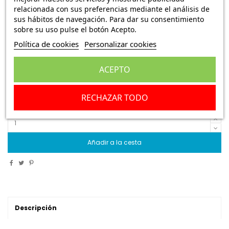
Bomba de agua ROVER 216
relacionada con sus preferencias mediante el análisis de
sus hábitos de navegación. Para dar su consentimiento
Ref.:
SOU2040008
sobre su uso pulse el botón Acepto.
Política de cookies
Personalizar cookies
8,49 €
Envío Peninsula
63,97 €
ACEPTO
Bomba de agua ROVER 216
RECHAZAR TODO
Escribe una reseña
Añadir a la cesta
Descripción