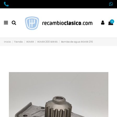
0
Inicio
Tienda
ROVER
ROVER 200 SERIES
Bomba de agua ROVER 216