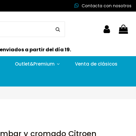
Contacta con nosotros
nviados a partir del día 19.
Outlet&Premium
Venta de clásicos
ámbar y cromado Citroen