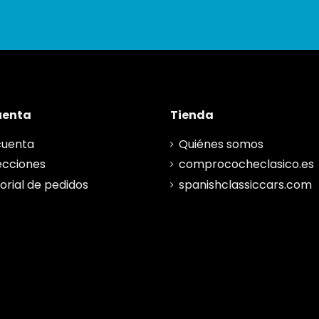
uenta
Tienda
cuenta
Quiénes somos
ecciones
comprococheclasico.es
torial de pedidos
spanishclassiccars.com