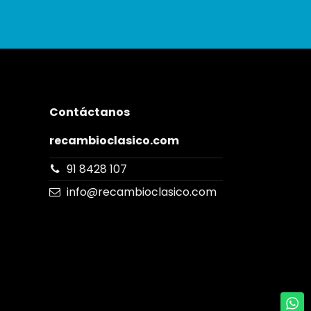
Contáctanos
recambioclasico.com
91 8428 107
info@recambioclasico.com