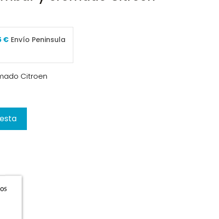
5 €
Envío Peninsula
omado Citroen
cesta
ros