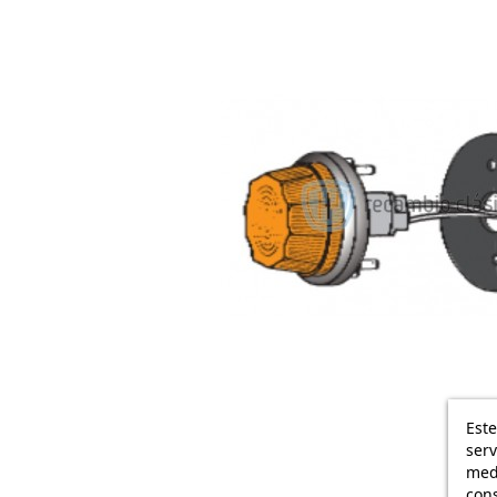
Este
serv
medi
cons