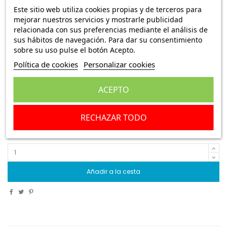
Este sitio web utiliza cookies propias y de terceros para
Tulipa intermitente y posición derecha e
mejorar nuestros servicios y mostrarle publicidad
izquierda ámbar blanca Citroen SM
relacionada con sus preferencias mediante el análisis de
sus hábitos de navegación. Para dar su consentimiento
Ref.:
EURP34029
sobre su uso pulse el botón Acepto.
Política de cookies
Personalizar cookies
7,45 €
Envío Peninsula
129,95 €
ACEPTO
Tulipa intermitente y posición derecha e izquierda
ámbar blanca Citroen SM
RECHAZAR TODO
Escribe una reseña
Añadir a la cesta