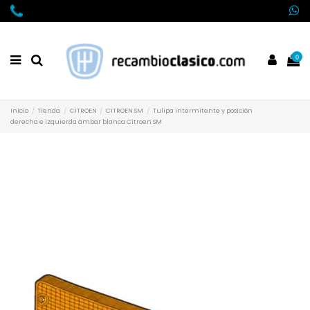
0
Inicio
Tienda
CITROEN
CITROEN SM
Tulipa intermitente y posición
derecha e izquierda ámbar blanca Citroen SM