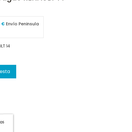
5 €
Envío Peninsula
LT 14
cesta
ros