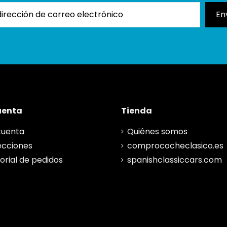
uenta
Tienda
cuenta
Quiénes somos
ecciones
comprococheclasico.es
torial de pedidos
spanishclassiccars.com