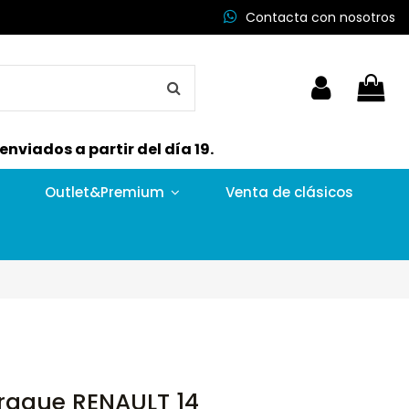
Contacta con nosotros
nviados a partir del día 19.
Outlet&Premium
Venta de clásicos
rague RENAULT 14