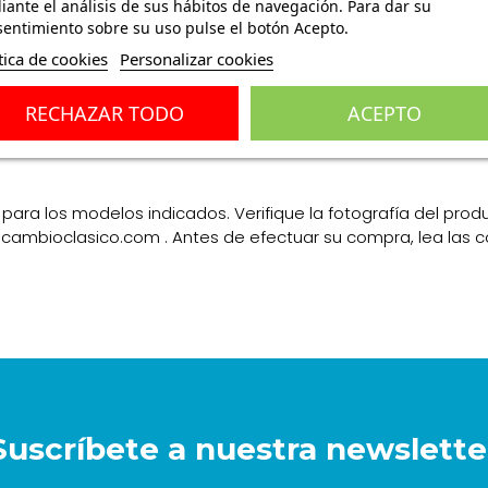
ante el análisis de sus hábitos de navegación. Para dar su
entimiento sobre su uso pulse el botón Acepto.
tica de cookies
Personalizar cookies
ones
(0)
RECHAZAR TODO
ACEPTO
para los modelos indicados. Verifique la fotografía del produ
recambioclasico.com . Antes de efectuar su compra, lea las 
Suscríbete a nuestra newslette