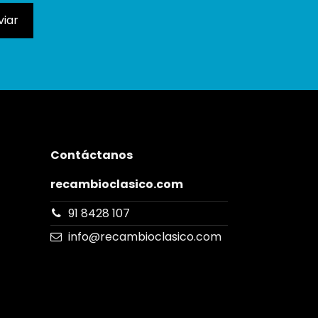
Contáctanos
recambioclasico.com
91 8428 107
info@recambioclasico.com