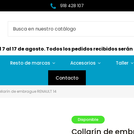
918 428 107
7 al 17 de agosto. Todos los pedidos recibidos serán e
Resto de marcas
Accesorios
Taller
Contacto
llarín de embrague RENAULT 14
Disponible
Collarín de emb