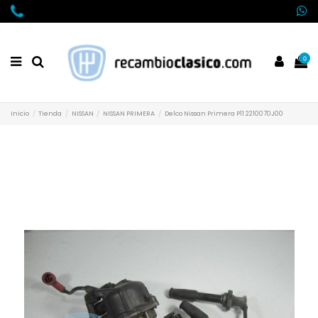
0
Inicio
Tienda
NISSAN
NISSAN PRIMERA
Delco Nissan Primera P11 2210070J00