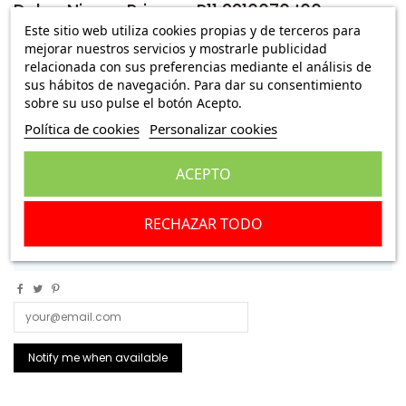
Delco Nissan Primera P11 2210070J00
Este sitio web utiliza cookies propias y de terceros para
Ref.:
740073 E280
mejorar nuestros servicios y mostrarle publicidad
relacionada con sus preferencias mediante el análisis de
8,99 €
Envío Peninsula
sus hábitos de navegación. Para dar su consentimiento
110,95 €
sobre su uso pulse el botón Acepto.
Política de cookies
Personalizar cookies
Delco Nissan Primera P11. Recambio usado
ACEPTO
Escribe una reseña
RECHAZAR TODO
Añadir a la cesta