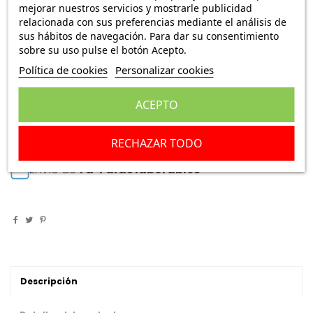
mejorar nuestros servicios y mostrarle publicidad
7,45 €
Envío Peninsula
59,95 €
relacionada con sus preferencias mediante el análisis de
sus hábitos de navegación. Para dar su consentimiento
sobre su uso pulse el botón Acepto.
Mando luces completo Renault 18 JAEGER 6429
Política de cookies
Personalizar cookies
Escribe una reseña
ACEPTO
Añadir a la cesta
RECHAZAR TODO
Envío de
1 a 4 días laborables
Descripción