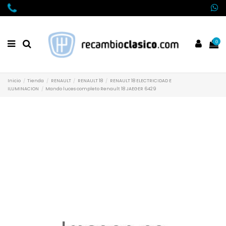
0
Inicio
Tienda
RENAULT
RENAULT 18
RENAULT 18 ELECTRICIDAD E
ILUMINACION
Mando luces completo Renault 18 JAEGER 6429