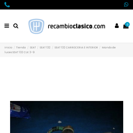
0
Inicio
Tienda
SEAT
SEAT 132
SEAT 132 CARROCERIA E INTERIOR
Mando de
luces SEAT 132 CLK 3-9