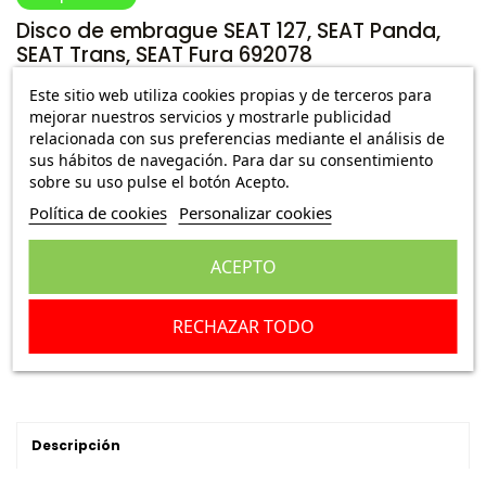
Disco de embrague SEAT 127, SEAT Panda,
SEAT Trans, SEAT Fura 692078
Ref.:
770110 E246
Este sitio web utiliza cookies propias y de terceros para
mejorar nuestros servicios y mostrarle publicidad
relacionada con sus preferencias mediante el análisis de
8,49 €
Envío Peninsula
69,00 €
sus hábitos de navegación. Para dar su consentimiento
sobre su uso pulse el botón Acepto.
Política de cookies
Personalizar cookies
Escribe una reseña
ACEPTO
Añadir a la cesta
RECHAZAR TODO
Descripción