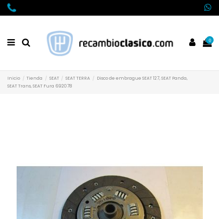
0
Inicio
Tienda
SEAT
SEAT TERRA
Disco de embrague SEAT 127, SEAT Panda,
SEAT Trans, SEAT Fura 692078