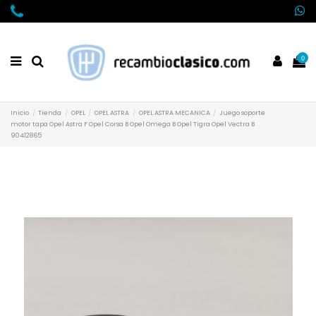
0
Inicio
Tienda
OPEL
OPEL ASTRA
OPEL ASTRA MECANICA
Juego soporte
motor tapa Opel Astra F Opel Corsa B Opel Omega B Opel Tigra Opel Vectra B
90412865