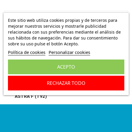
Descripción
Este sitio web utiliza cookies propias y de terceros para
mejorar nuestros servicios y mostrarle publicidad
Detalles del producto
relacionada con sus preferencias mediante el análisis de
sus hábitos de navegación. Para dar su consentimiento
sobre su uso pulse el botón Acepto.
Valoraciones
(0)
Política de cookies
Personalizar cookies
Juego soporte motor tapa Opel Astra F Opel
ACEPTO
Corsa B Opel Omega B Opel Tigra Opel Vectra B
OEM: 90412865
RECHAZAR TODO
Recambio no original, de nueva fabricación
ASTRA F (T92)
ASTRA F Fastback (T92)
ASTRA F Ranchera familiar (T92)