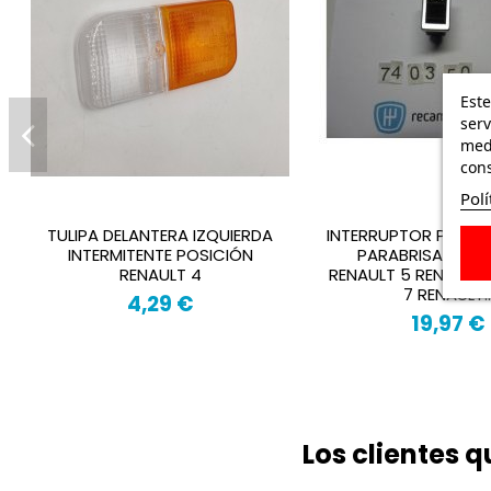
Este
serv
medi
cons
Polí
TULIPA DELANTERA IZQUIERDA
INTERRUPTOR PULSAD
INTERMITENTE POSICIÓN
PARABRISAS REN
RENAULT 4
RENAULT 5 RENAULT 
7 RENAULT..
4,29 €
19,97 €
Los clientes 