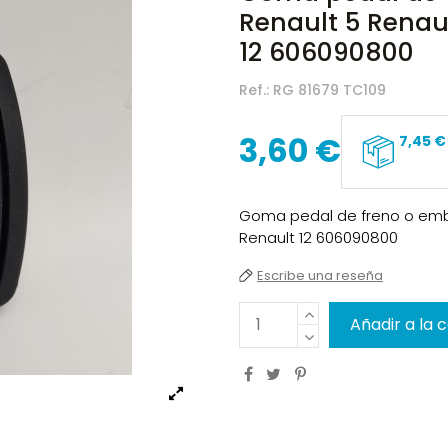
Renault 5 Renaul
12 606090800
Ref.:
RG 81679 TC109
3,60 €
7,45 €
Goma pedal de freno o embr
Renault 12 606090800
Escribe una reseña
Añadir a la 