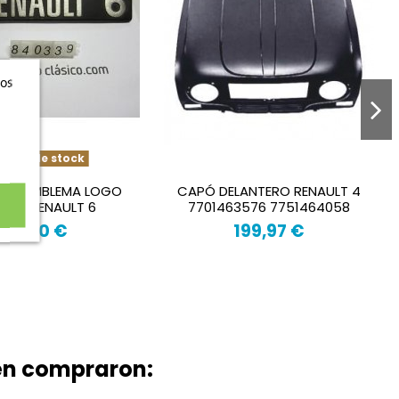
ros
uera de stock
MA EMBLEMA LOGO
CAPÓ DELANTERO RENAULT 4
IGNIA RENAULT 6
7701463576 7751464058
24,00 €
199,97 €
ién compraron: