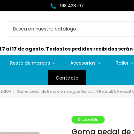
918 428 107
7 al 17 de agosto. Todos los pedidos recibidos serán e
Resto de marcas
Accesorios
Taller
Contacto
TERIOR
Goma pedal de freno o embrague Renault 4 Renault 5 Renault 6
Disponible
Goma pedal de 