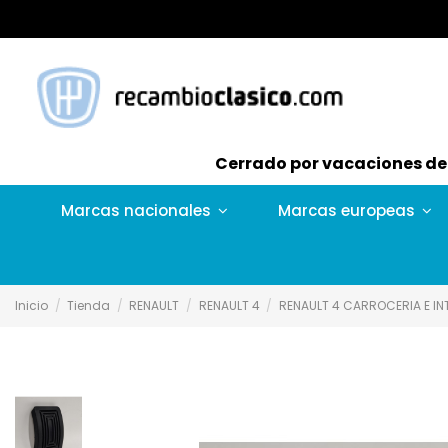
Cerrado por vacaciones del 
Marcas nacionales
Marcas europeas
Inicio
Tienda
RENAULT
RENAULT 4
RENAULT 4 CARROCERIA E IN