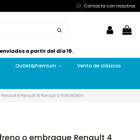
Contacta con nosotros
nviados a partir del día 19.
Outlet&Premium
Venta de clásicos
 Renault 8 Renault 10 Renault 12 606090800
freno o embrague Renault 4