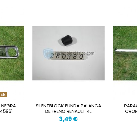
ock
A NEGRA
SILENTBLOCK FUNDA PALANCA
PARA
145961
DE FRENO RENAULT 4L
CROM
3,49 €