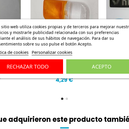
 sitio web utiliza cookies propias y de terceros para mejorar nuest
icios y mostrarle publicidad relacionada con sus preferencias
ante el análisis de sus hábitos de navegación. Para dar su
entimiento sobre su uso pulse el botón Acepto.
F
tica de cookies
Personalizar cookies
OR LIMPIA
TULIPA DELANTERA DERECHA
ANAGRA
RECHAZAR TODO
ACEPTO
AULT 4
INTERMITENTE POSICIÓN
INS
6 RENAULT
RENAULT 4
.
4,29 €
que adquirieron este producto tamb