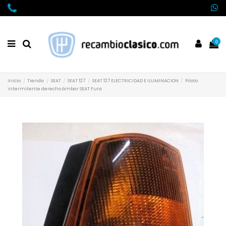
0
Inicio
Tienda
SEAT
SEAT 127
SEAT 127 ELECTRICIDAD E ILUMINACION
Piloto
intermitente derecho ámbar SEAT Fura