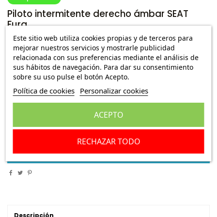
Piloto intermitente derecho ámbar SEAT
Fura
Este sitio web utiliza cookies propias y de terceros para
Ref.:
520117E64
mejorar nuestros servicios y mostrarle publicidad
relacionada con sus preferencias mediante el análisis de
7,45 €
Envío Peninsula
42,71 €
sus hábitos de navegación. Para dar su consentimiento
sobre su uso pulse el botón Acepto.
Política de cookies
Personalizar cookies
Piloto intermitente derecho ámbar SEAT Fura
ACEPTO
Escribe una reseña
RECHAZAR TODO
Añadir a la cesta
Descripción