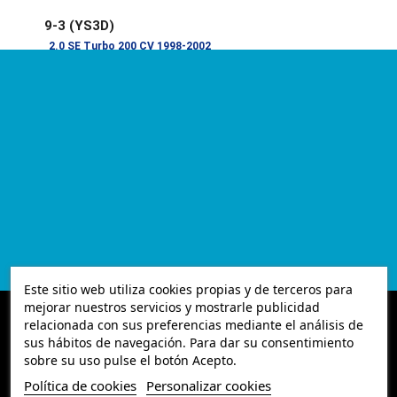
9-3 (YS3D)
2.0 SE Turbo 200 CV 1998-2002
2.0 Turbo 154 CV 1998-2002
2.0 Turbo 185 CV 1998-2002
2.0 i 131 CV 1998-2002
2.3 230 CV 1999-2002
2.3 Turbo 224 CV 1998-2002
2.3 i 150 CV 1998-2002
9-3 Cabriolet (YS3D)
2.0 SE Turbo 200 CV 1998-2003
2.0 Turbo 154 CV 1998-2003
2.0 Turbo 185 CV 1998-2003
2.0 i 131 CV 1998-2003
Este sitio web utiliza cookies propias y de terceros para
mejorar nuestros servicios y mostrarle publicidad
2.3 i 150 CV 1998-2003
relacionada con sus preferencias mediante el análisis de
sus hábitos de navegación. Para dar su consentimiento
900 I (AC4, AM4)
sobre su uso pulse el botón Acepto.
2.0 -16 125 CV 1986-1988
Política de cookies
Personalizar cookies
2.0 -16 126 CV 1989-1993