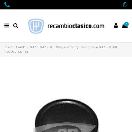
0
Inicio
Tienda
SAAB
SAAB 9-3
Casquillo manguito arranque SAAB 9-3 900 I
II 9000 014301155