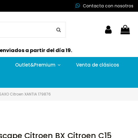
Contacta con nosotros
nviados a partir del día 19.
Outlet&Premium
Venta de clásicos
 SAXO Citroen XANTIA 179876
escape Citroen BX Citroen C15