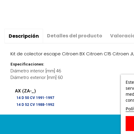
Detalles del producto
Valoraci
Descripción
Kit de colector escape Citroen BX Citroen C15 Citroen 
Especificaciones:
Diámetro interior [mm] 46
Diámetro exterior [mm] 60
Este
serv
AX (ZA-_)
medi
14 D 50 CV 1991-1997
cons
14 D 52 CV 1988-1992
Polí
BX (XB-_)
1.8 D 60 CV 1985-1993