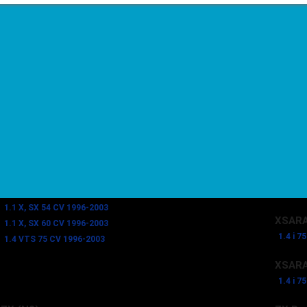
1.1 i 6
1.4 67
1.4 E 
1.4 i 7
1.9 D 
JUMPER Autobús (230P) | RELAY
JUMPE
1.9 D 69 CV 1999-2002
1.9 D 
1.9 D 
SAXO (S0, S1)
XANTIA
1.0 X 45 CV 1996-1998
1.9 D 
1.0 X 50 CV 1998-2003
1.9 D 
1.1 X, SX 54 CV 1996-2003
XSARA
1.1 X, SX 60 CV 1996-2003
1.4 i 7
1.4 VTS 75 CV 1996-2003
XSARA
1.4 i 7