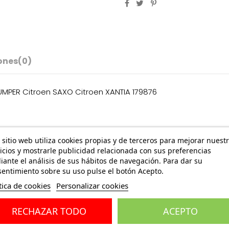
ones
(0)
JUMPER Citroen SAXO Citroen XANTIA 179876
 sitio web utiliza cookies propias y de terceros para mejorar nuest
icios y mostrarle publicidad relacionada con sus preferencias
BERLINGO / BERLINGO FIRST
BERLI
ante el análisis de sus hábitos de navegación. Para dar su
Furgoneta/monovolumen (M_)
GJK_,
entimiento sobre su uso pulse el botón Acepto.
1.1 i (MAHDZ, MBHDZ, MBHFX) 60 CV 1996-2008
1.4 i 
tica de cookies
Personalizar cookies
1.4 i (MBKFX, MBKFW) 75 CV 1996-2011
1996-2
RECHAZAR TODO
ACEPTO
BX Break (XB-_)
C15 F
18 D 60 CV 1985-1993
1.1 48