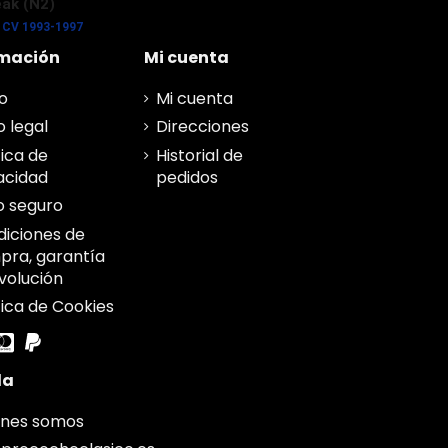
ak (N2)
5 CV 1993-1997
rmación
Mi cuenta
o
Mi cuenta
o legal
Direcciones
tica de
Historial de
acidad
pedidos
o seguro
iciones de
ra, garantía
volución
tica de Cookies
da
énes somos