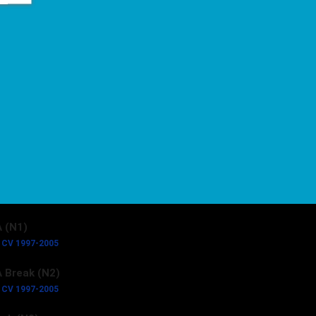
0 CV 1988-1996
 CV 1987-1996
60 CV 1987-1996
5 CV 1991-1996
60 CV 2000-2005
R Furgón (230L) | RELAY
68 CV 1999-2002
69 CV 1994-2002
 (X1_, X2_)
68 CV 1994-1998
69 CV 1994-1998
 (N1)
5 CV 1997-2005
 Break (N2)
5 CV 1997-2005