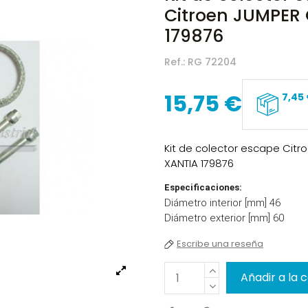
Citroen JUMPER 
179876
Ref.:
RG 72204
15,75 €
7,45
Kit de colector escape Citr
XANTIA 179876
Especificaciones:
Diámetro interior [mm] 46
Diámetro exterior [mm] 60
Escribe una reseña
Añadir a la 