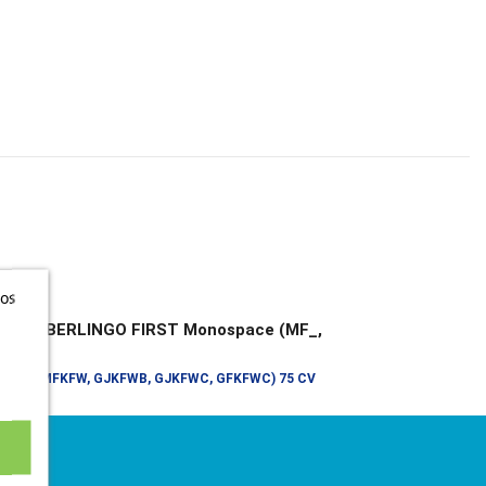
ros
NGO / BERLINGO FIRST Monospace (MF_,
 GFK_)
(MFKFX, MFKFW, GJKFWB, GJKFWC, GFKFWC) 75 CV
011
urgoneta/monovolumen (VD_)
 CV 1984-1996