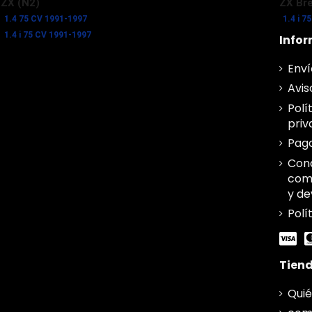
ZX (N2)
ZX Bre
1.4 75 CV 1991-1997
1.4 i 7
1.4 i 75 CV 1991-1997
Info
Enví
Avis
Polí
priv
Pag
Cond
comp
y de
Polí
Tien
Qui