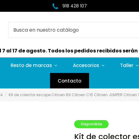
918 428 107
7 al 17 de agosto. Todos los pedidos recibidos serán e
Resto de marcas
Accesorios
Taller
Contacto
CA
Kit de colector escape Citroen BX Citroen C15 Citroen JUMPER Citroen
Disponible
Kit de colector 