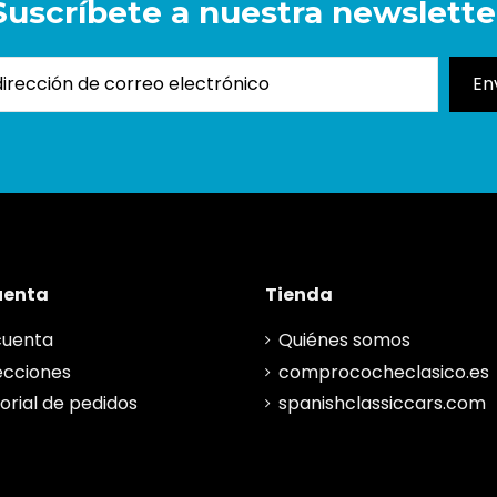
Suscríbete a nuestra newslette
uenta
Tienda
cuenta
Quiénes somos
ecciones
comprococheclasico.es
torial de pedidos
spanishclassiccars.com