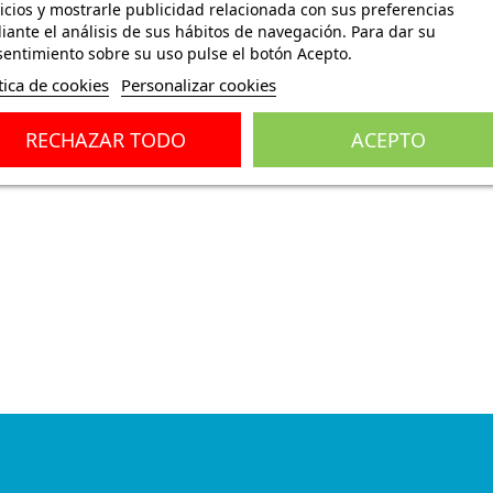
icios y mostrarle publicidad relacionada con sus preferencias
ante el análisis de sus hábitos de navegación. Para dar su
entimiento sobre su uso pulse el botón Acepto.
tica de cookies
Personalizar cookies
ones
(0)
RECHAZAR TODO
ACEPTO
S W140 S 1408260643