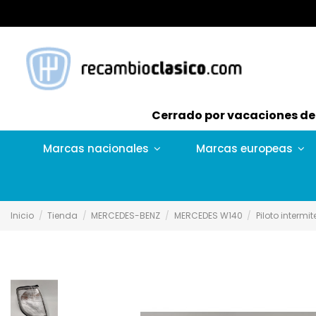
Cerrado por vacaciones del 
Marcas nacionales
Marcas europeas
Inicio
Tienda
MERCEDES-BENZ
MERCEDES W140
Piloto interm