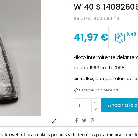
W140 S 1408260
Ref.:
IPA 14501584 TB
41,97 €
8,49
Piloto intermitente delant
desde 1993 hasta 1998
sin reflex, con portalámpara
Escribe una reseña
Añadir a la 
 sitio web utiliza cookies propias y de terceros para mejorar nuest