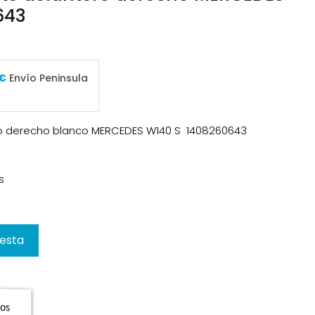
643
 €
Envío Peninsula
ero derecho blanco MERCEDES W140 S 1408260643
s
cesta
ros