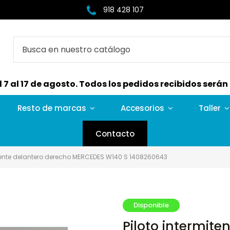
918 428 107
7 al 17 de agosto. Todos los pedidos recibidos serán e
Resto de marcas
Accesorios
Taller
Contacto
itente delantero derecho MERCEDES W140 S 1408260643
Disponible
Piloto intermit