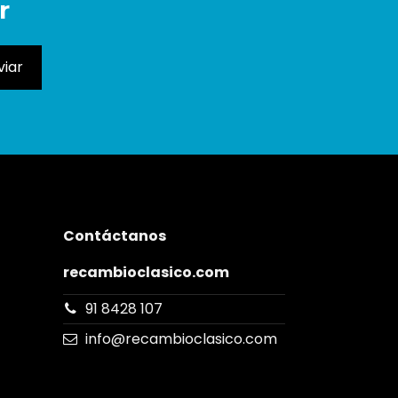
r
Contáctanos
recambioclasico.com
91 8428 107
info@recambioclasico.com