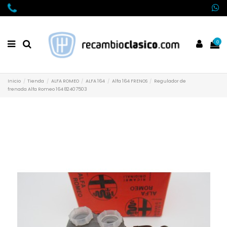
0
Inicio
Tienda
ALFA ROMEO
ALFA 164
Alfa 164 FRENOS
Regulador de
frenada Alfa Romeo 164 82407503