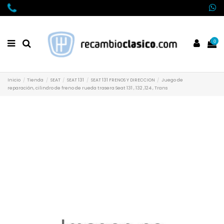
0
Inicio
Tienda
SEAT
SEAT 131
SEAT 131 FRENOS Y DIRECCION
Juego de
reparación, cilindro de freno de rueda trasera Seat 131 , 132 ,124 , Trans