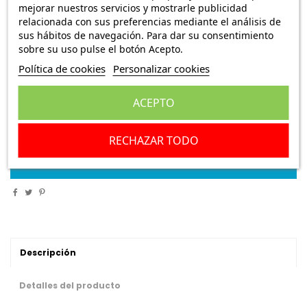
mejorar nuestros servicios y mostrarle publicidad
7,45 €
Envío Peninsula
12,95 €
relacionada con sus preferencias mediante el análisis de
sus hábitos de navegación. Para dar su consentimiento
sobre su uso pulse el botón Acepto.
Juego de reparación, cilindro de freno de rueda trasera
Política de cookies
Personalizar cookies
Seat 131 , 132 ,124 , Trans ( seat trans a partir del año 1978
) 22,22 mm Referencia fabricante Autofren D 3003
ACEPTO
Escribe una reseña
RECHAZAR TODO
Añadir a la cesta
Descripción
Detalles del producto