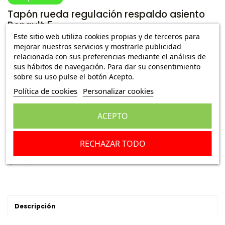
Tapón rueda regulación respaldo asiento
Renault 5
Este sitio web utiliza cookies propias y de terceros para
Ref.:
720334 E181
mejorar nuestros servicios y mostrarle publicidad
relacionada con sus preferencias mediante el análisis de
7,45 €
Envío Peninsula
sus hábitos de navegación. Para dar su consentimiento
17,95 €
sobre su uso pulse el botón Acepto.
Política de cookies
Personalizar cookies
Escribe una reseña
ACEPTO
Añadir a la cesta
RECHAZAR TODO
Descripción