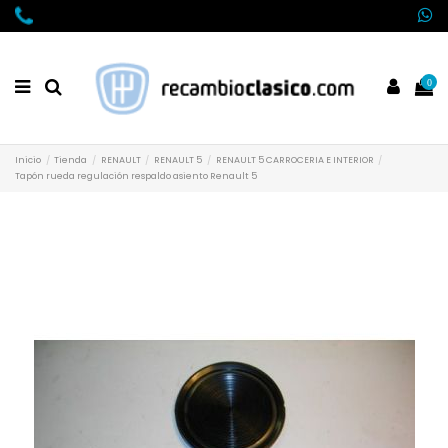
0
Inicio
Tienda
RENAULT
RENAULT 5
RENAULT 5 CARROCERIA E INTERIOR
Tapón rueda regulación respaldo asiento Renault 5