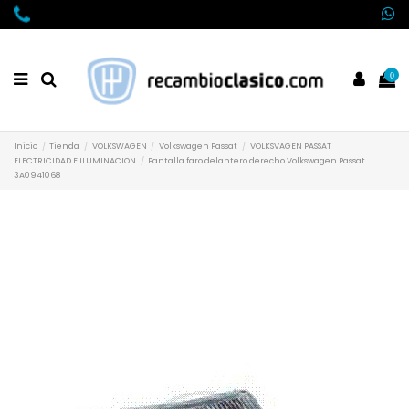
0
Inicio
Tienda
VOLKSWAGEN
Volkswagen Passat
VOLKSVAGEN PASSAT
ELECTRICIDAD E ILUMINACION
Pantalla faro delantero derecho Volkswagen Passat
3A0941068