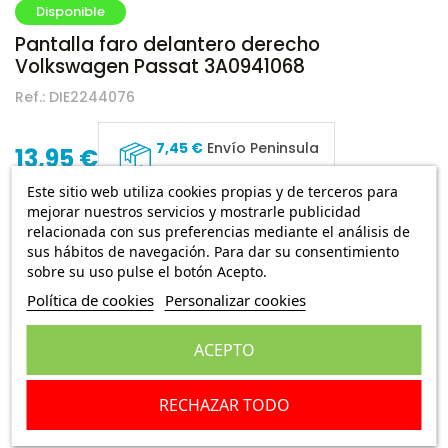
Disponible
Pantalla faro delantero derecho
Volkswagen Passat 3A0941068
Ref.:
DIE2244076
7,45 €
Envío Peninsula
13,95 €
Este sitio web utiliza cookies propias y de terceros para
mejorar nuestros servicios y mostrarle publicidad
Pantalla, faro delantero derecho Volkswagen Passat
relacionada con sus preferencias mediante el análisis de
,3A0941068 ( del año 1993 hasta el año 1996 )
sus hábitos de navegación. Para dar su consentimiento
sobre su uso pulse el botón Acepto.
Escribe una reseña
Política de cookies
Personalizar cookies
ACEPTO
Añadir a la cesta
RECHAZAR TODO