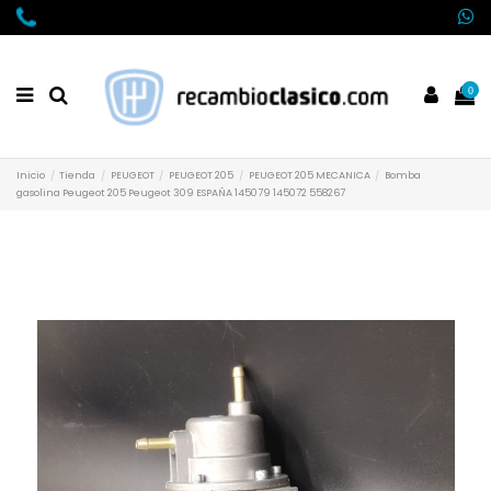
0
Inicio
Tienda
PEUGEOT
PEUGEOT 205
PEUGEOT 205 MECANICA
Bomba
gasolina Peugeot 205 Peugeot 309 ESPAÑA 145079 145072 558267