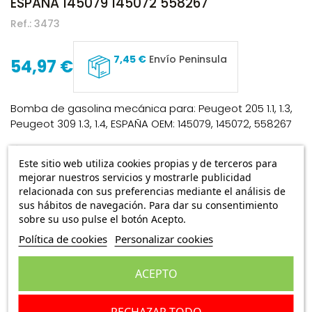
ESPAÑA 145079 145072 558267
Ref.:
3473
7,45 €
Envío Peninsula
54,97 €
Bomba de gasolina mecánica para: Peugeot 205 1.1, 1.3,
Peugeot 309 1.3, 1.4, ESPAÑA OEM: 145079, 145072, 558267
Escribe una reseña
Este sitio web utiliza cookies propias y de terceros para
mejorar nuestros servicios y mostrarle publicidad
relacionada con sus preferencias mediante el análisis de
Añadir a la cesta
sus hábitos de navegación. Para dar su consentimiento
sobre su uso pulse el botón Acepto.
Envío de
1 a 4 días laborables
Política de cookies
Personalizar cookies
ACEPTO
RECHAZAR TODO