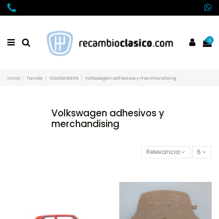
0
Inicio
Tienda
VOLKSWAGEN
Volkswagen adhesivos y merchandising
Volkswagen adhesivos y
merchandising
Relevancia
6