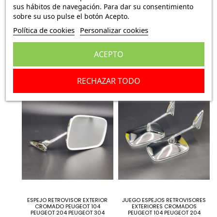
sus hábitos de navegación. Para dar su consentimiento
sobre su uso pulse el botón Acepto.
KIT 12 UNIDADES CABEZA
PALANCA LIMPIAPARABRISAS
Política de cookies
Personalizar cookies
BULÓN DE RUEDA PEUGEOT 104
CON INTERVALO COMBINADA
PEUGEOT 204 PEUGEOT 304
PEUGEOT 104 205 6240.98
PEUGEOT 309...
89,75 €
ACEPTO
49,75 €
RECHAZAR TODO
ESPEJO RETROVISOR EXTERIOR
JUEGO ESPEJOS RETROVISORES
CROMADO PEUGEOT 104
EXTERIORES CROMADOS
PEUGEOT 204 PEUGEOT 304
PEUGEOT 104 PEUGEOT 204