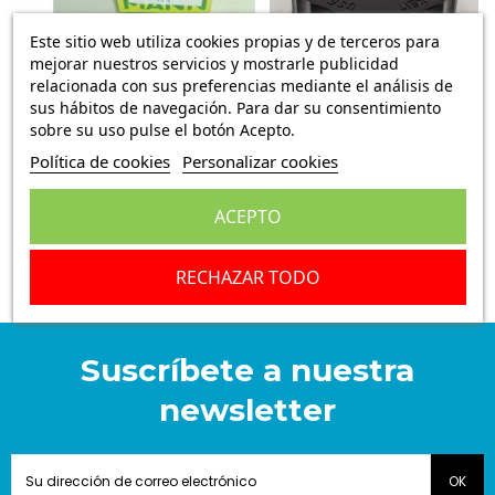
Este sitio web utiliza cookies propias y de terceros para
mejorar nuestros servicios y mostrarle publicidad
relacionada con sus preferencias mediante el análisis de
sus hábitos de navegación. Para dar su consentimiento
sobre su uso pulse el botón Acepto.
FILTRO DE ACEITE OPEL CORSA,
TAPA DEPÓSITO DE LÍQUIDO DE
Política de cookies
Personalizar cookies
OPEL KADETT, OPEL ASCONA,
FRENOS ATE 03.3556-1164.2
OPEL MANTA, OPEL GT OPEL
OPEL 559072
OLIMPIA
15,97 €
11,95 €
ACEPTO
RECHAZAR TODO
Suscríbete a nuestra
newsletter