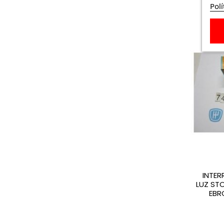
Polí
INTE
LUZ STO
EBR