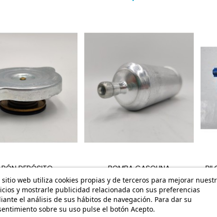
APÓN DEPÓSITO
BOMBA GASOLINA
PI
RIGERANTE AUSTIN
ELECTRICA AUSTIN MAESTRO
A
 sitio web utiliza cookies propias y de terceros para mejorar nuest
RO, AUSTIN METRO,
MG MAESTRO AUSTIN
icios y mostrarle publicidad relacionada con sus preferencias
N MONTEGO ARH250
MONTEGO ASU1678 ASU1847
ante el análisis de sus hábitos de navegación. Para dar su
BRO9132...
53,95 €
entimiento sobre su uso pulse el botón Acepto.
13,97 €