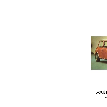
¿QUÉ 
C