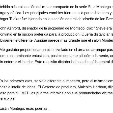
ebido a la colocación del motor compacto de la serie S, el Montego s
arga y cónica. Los principales cambios fueron en la parte delantera y 
oger Tucker fue injertado en la sección central del diseño de Ian Bee
ohn Ashford, diseñador de la propiedad de Montego, dijo: ' Steve era
onvirtió en la opción preferida para la producción. Quería distanciar 
bviamente diferente. Aunque parece más grande que el salón Montego
Me gustaba proporcionar un piso nivelado en el área de arranque para
omo un caminante entusiasta, posible sentarse allí cómodamente, co
in enterrar el interior. Este requisito dictaba la línea de caída central
n los primeros días, se veía diferente al maestro, pero al mismo tie
ezcla infeliz de ideas. El Gerente de producto, Malcolm Harbour, dijo
ase para el LM11: las puertas laterales con sus pronunciadas vieiras
sí fue así.
ustin Montego: esas puertas...