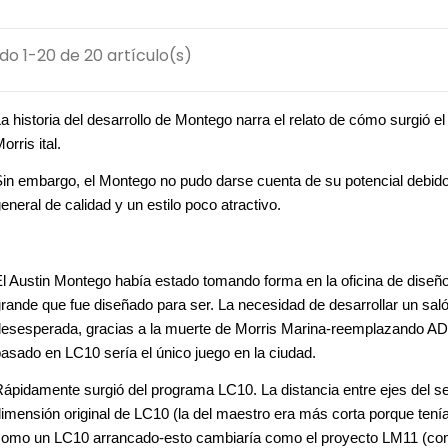
o 1-20 de 20 artículo(s)
a historia del desarrollo de Montego narra el relato de cómo surgió 
orris ital.
in embargo, el Montego no pudo darse cuenta de su potencial debido a 
eneral de calidad y un estilo poco atractivo.
l Austin Montego había estado tomando forma en la oficina de dise
rande que fue diseñado para ser. La necesidad de desarrollar un sal
esesperada, gracias a la muerte de Morris Marina-reemplazando AD
asado en LC10 sería el único juego en la ciudad.
ápidamente surgió del programa LC10. La distancia entre ejes del sed
imensión original de LC10 (la del maestro era más corta porque tenía 
como un LC10 arrancado-esto cambiaría como el proyecto LM11 (com