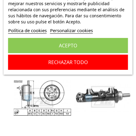
mejorar nuestros servicios y mostrarle publicidad
relacionada con sus preferencias mediante el análisis de
sus hábitos de navegación. Para dar su consentimiento
sobre su uso pulse el botón Acepto.
Política de cookies
Personalizar cookies
CILINDRO BOMBA FRENO ALFA
LATIGUILLO DE FRENO ALFA
ROMEO 2000, GTA, MONTREAL,
ROMEO 2000 ALFA ROMEO GT
SPIDER 60714480
ALFA ROMEO GTA ALFA ROMEO
MONTREAL...
ACEPTO
217,95 €
29,95 €
RECHAZAR TODO