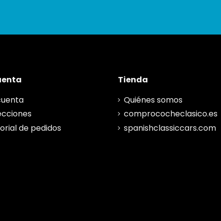
uenta
Tienda
cuenta
Quiénes somos
ecciones
comprococheclasico.es
torial de pedidos
spanishclassiccars.com