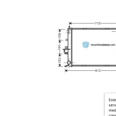
Este
serv
medi
cons