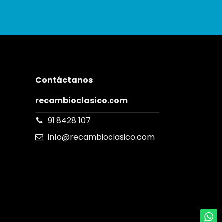
Contáctanos
recambioclasico.com
91 8428 107
info@recambioclasico.com