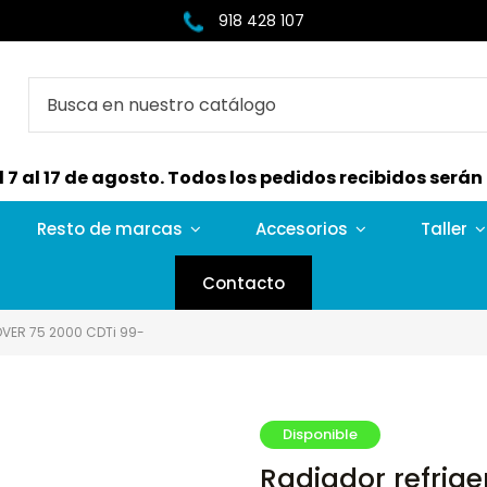
918 428 107
7 al 17 de agosto. Todos los pedidos recibidos serán e
Resto de marcas
Accesorios
Taller
Contacto
OVER 75 2000 CDTi 99-
Disponible
Radiador refrig