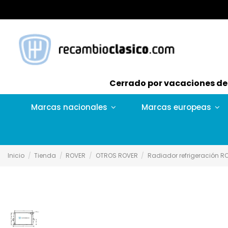
Cerrado por vacaciones del 
Marcas nacionales
Marcas europeas
Inicio
Tienda
ROVER
OTROS ROVER
Radiador refrigeración R