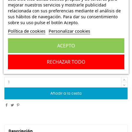
mejorar nuestros servicios y mostrarle publicidad
Tulipa intermitente derecha Fiat Panda
relacionada con sus preferencias mediante el análisis de
Supernova
sus hábitos de navegación. Para dar su consentimiento
sobre su uso pulse el botón Acepto.
Ref.:
EURP8976/D
Política de cookies
Personalizar cookies
7,45 €
Envío Peninsula
18,95 €
ACEPTO
Tulipa intermitente derecha Fiat Panda Supernova
RECHAZAR TODO
Escribe una reseña
Añadir a la cesta
Descripción