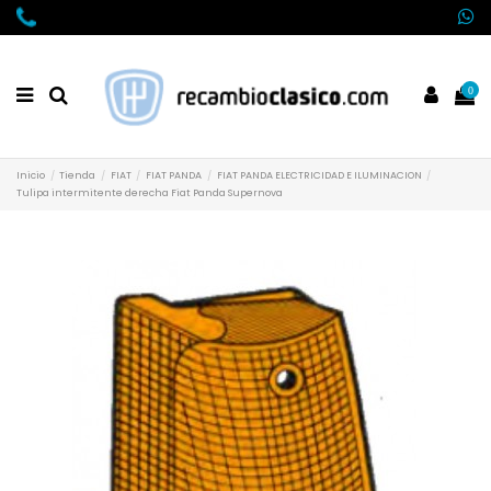
0
Inicio
Tienda
FIAT
FIAT PANDA
FIAT PANDA ELECTRICIDAD E ILUMINACION
Tulipa intermitente derecha Fiat Panda Supernova