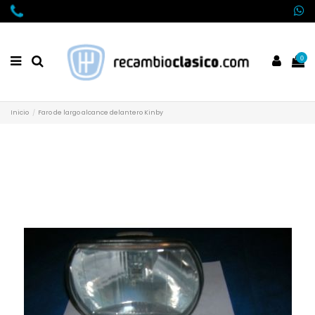
0
Inicio
Faro de largo alcance delantero Kinby