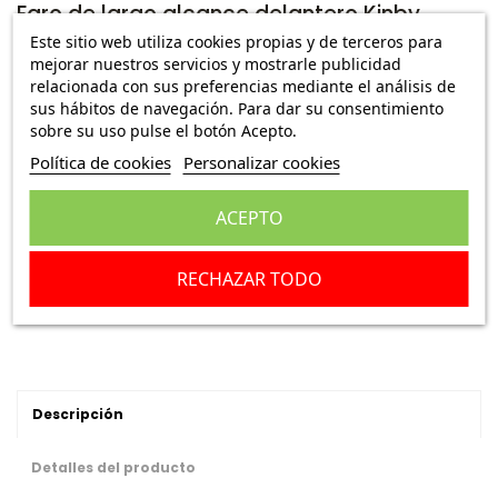
Faro de largo alcance delantero Kinby
Este sitio web utiliza cookies propias y de terceros para
Ref.:
520053E65
mejorar nuestros servicios y mostrarle publicidad
relacionada con sus preferencias mediante el análisis de
7,45 €
Envío Peninsula
39,95 €
sus hábitos de navegación. Para dar su consentimiento
sobre su uso pulse el botón Acepto.
Política de cookies
Personalizar cookies
Escribe una reseña
ACEPTO
Añadir a la cesta
RECHAZAR TODO
Descripción
Detalles del producto