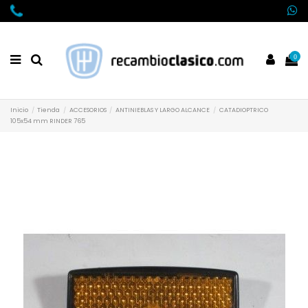
0
Inicio
Tienda
ACCESORIOS
ANTINIEBLAS Y LARGO ALCANCE
CATADIOPTRICO
105x54 mm RINDER 765