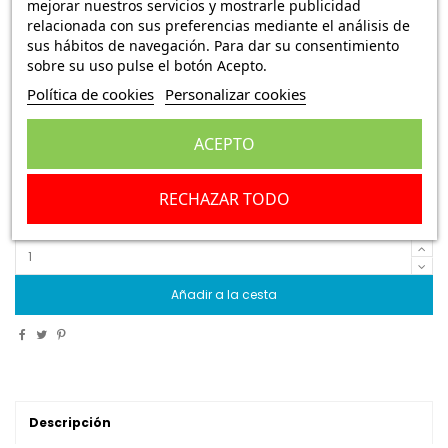
mejorar nuestros servicios y mostrarle publicidad
CATADIOPTRICO 105x54 mm RINDER 765
relacionada con sus preferencias mediante el análisis de
sus hábitos de navegación. Para dar su consentimiento
Ref.:
5200106 E242
sobre su uso pulse el botón Acepto.
Política de cookies
Personalizar cookies
7,45 €
Envío Peninsula
7,95 €
ACEPTO
CATADIOPTRICO 105x54 mm RINDER 765
RECHAZAR TODO
Escribe una reseña
Añadir a la cesta
Descripción