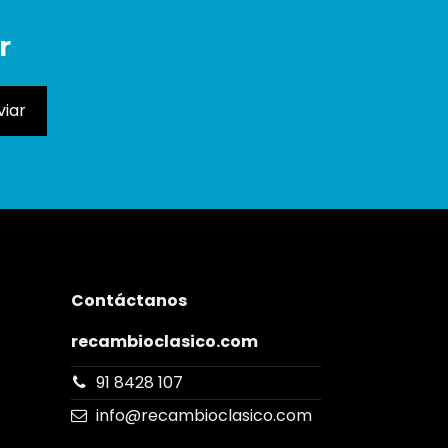
r
Contáctanos
recambioclasico.com
91 8428 107
info@recambioclasico.com