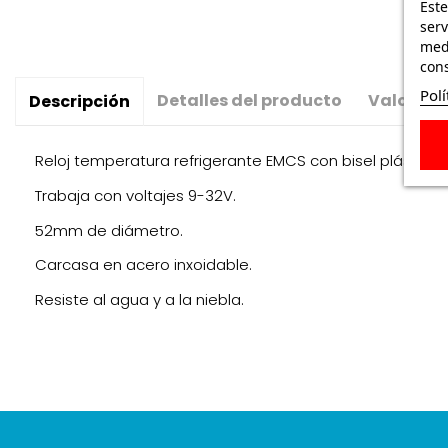
Este
serv
medi
cons
Polí
Detalles del producto
Valoraci
Descripción
Reloj temperatura refrigerante EMCS con bisel plástico 
Trabaja con voltajes 9-32V.
52mm de diámetro.
Carcasa en acero inxoidable.
Resiste al agua y a la niebla.