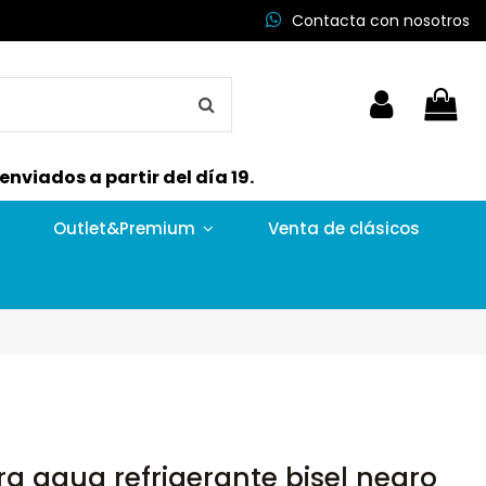
Contacta con nosotros
nviados a partir del día 19.
Outlet&Premium
Venta de clásicos
a agua refrigerante bisel negro