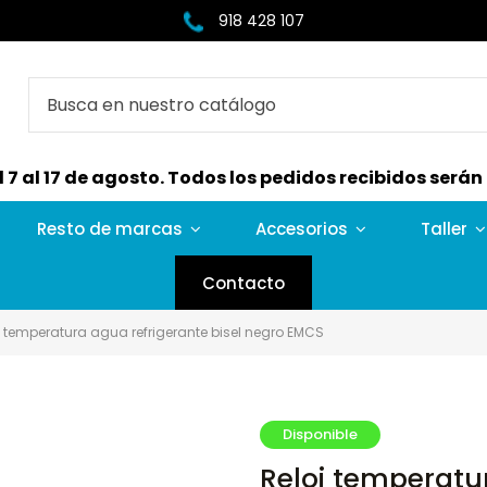
918 428 107
7 al 17 de agosto. Todos los pedidos recibidos serán e
Resto de marcas
Accesorios
Taller
Contacto
j temperatura agua refrigerante bisel negro EMCS
Disponible
Reloj temperatur