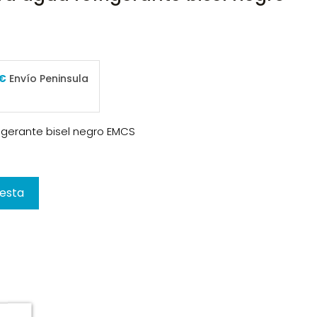
 €
Envío Peninsula
igerante bisel negro EMCS
cesta