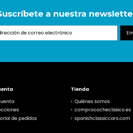
Suscríbete a nuestra newslette
uenta
Tienda
cuenta
Quiénes somos
ecciones
comprococheclasico.es
torial de pedidos
spanishclassiccars.com