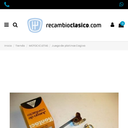
0
Inicio
Tienda
MOTOCICLETAS
Juego de platinos Cagiva