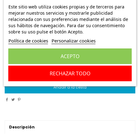
Juego de platinos Cagiva
Este sitio web utiliza cookies propias y de terceros para
mejorar nuestros servicios y mostrarle publicidad
Ref.:
300036 E127
relacionada con sus preferencias mediante el análisis de
sus hábitos de navegación. Para dar su consentimiento
7,45 €
Envío Peninsula
18,95 €
sobre su uso pulse el botón Acepto.
Política de cookies
Personalizar cookies
Juego de platinos Cagiva
ACEPTO
Escribe una reseña
RECHAZAR TODO
Añadir a la cesta
Descripción