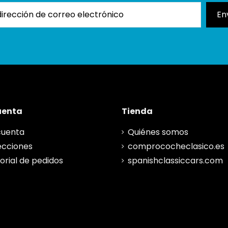
uenta
Tienda
cuenta
Quiénes somos
ecciones
comprococheclasico.es
torial de pedidos
spanishclassiccars.com