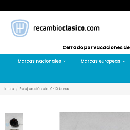
Cerrado por vacaciones del 
Marcas nacionales
Marcas europeas
Inicio
Reloj presión aire 0-10 bares