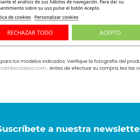
ante el análisis de sus hábitos de navegación. Para dar su
entimiento sobre su uso pulse el botón Acepto.
tica de cookies
Personalizar cookies
ones
(0)
RECHAZAR TODO
ACEPTO
para los modelos indicados. Verifique la fotografía del produ
ecambioclasico.com
. Antes de efectuar su compra, lea las 
Suscríbete a nuestra newslette