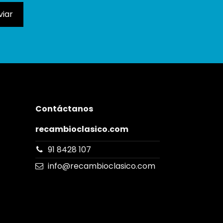
Contáctanos
recambioclasico.com
91 8428 107
info@recambioclasico.com