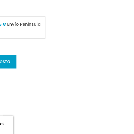
5 €
Envío Peninsula
cesta
ros