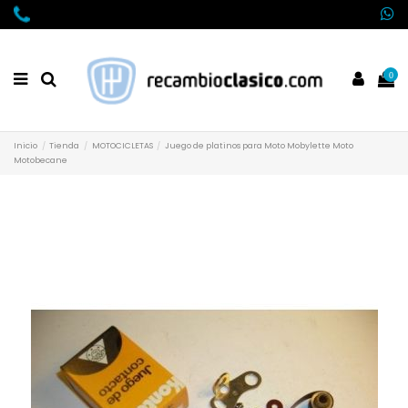
0
Inicio
Tienda
MOTOCICLETAS
Juego de platinos para Moto Mobylette Moto
Motobecane