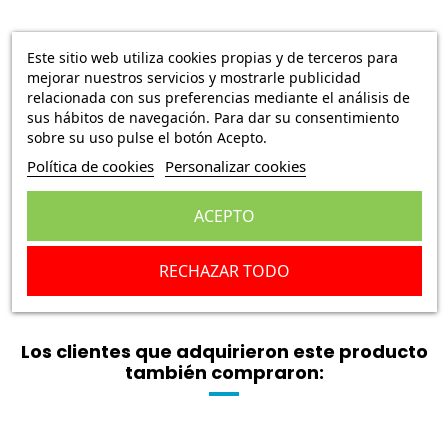
Descripción
Este sitio web utiliza cookies propias y de terceros para
mejorar nuestros servicios y mostrarle publicidad
relacionada con sus preferencias mediante el análisis de
Detalles del producto
sus hábitos de navegación. Para dar su consentimiento
sobre su uso pulse el botón Acepto.
Valoraciones
(0)
Política de cookies
Personalizar cookies
Juego de platinos para Moto Mobylette (1959-
ACEPTO
1968) y Motobecane (1956-1960)
Referencia fabricante: KONTACT: 1889
RECHAZAR TODO
Sistema: NOVI
Los clientes que adquirieron este producto
también compraron: