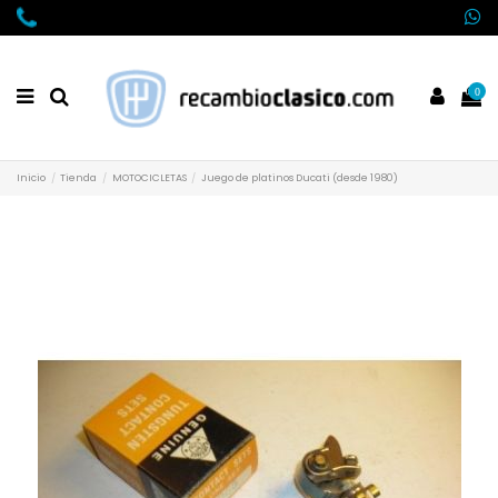
0
Inicio
Tienda
MOTOCICLETAS
Juego de platinos Ducati (desde 1980)