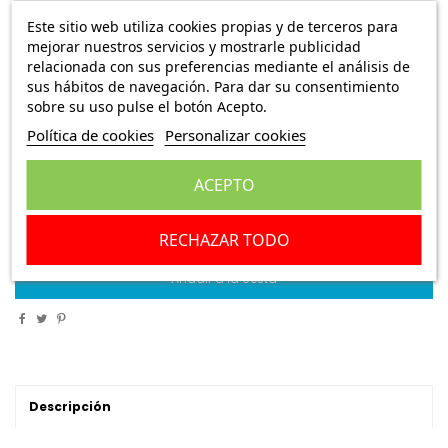
Juego de platinos Ducati (desde 1980)
Este sitio web utiliza cookies propias y de terceros para
Ref.:
300023 E127
mejorar nuestros servicios y mostrarle publicidad
relacionada con sus preferencias mediante el análisis de
sus hábitos de navegación. Para dar su consentimiento
7,45 €
Envío Peninsula
19,95 €
sobre su uso pulse el botón Acepto.
Política de cookies
Personalizar cookies
Juego de platinos Ducati
ACEPTO
Escribe una reseña
RECHAZAR TODO
Añadir a la cesta
Descripción