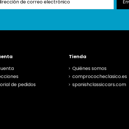
uenta
Tienda
cuenta
Quiénes somos
ecciones
comprococheclasico.es
torial de pedidos
spanishclassiccars.com