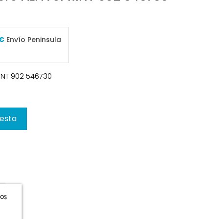
 €
Envío Peninsula
RINT 902 546730
cesta
ros