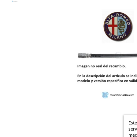
Este
serv
medi