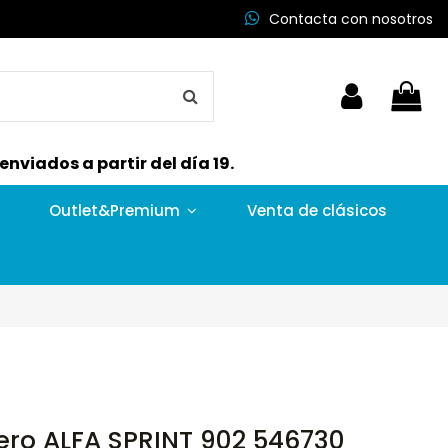
Contacta con nosotros
nviados a partir del día 19.
Outlet&Premium
Venta de clásicos
tero ALFA SPRINT 902 546730