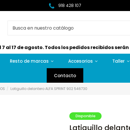
918 428 107
7 al 17 de agosto. Todos los pedidos recibidos serán e
Resto de marcas
Accesorios
Taller
Contacto
NOS
Latiguillo delantero ALFA SPRINT 902 546730
Disponible
Latiguillo delan