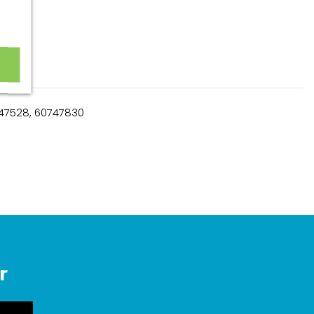
60747528, 60747830
r