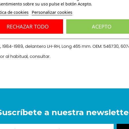
entimiento sobre su uso pulse el botón Acepto.
tica de cookies
Personalizar cookies
RECHAZAR TODO
ACEPTO
ones
(0)
 i.e. QV, 1984-1989, delantero LH-RH, Long 465 mm. OEM: 546730, 
r al habitual, consultar.
Suscríbete a nuestra newslette