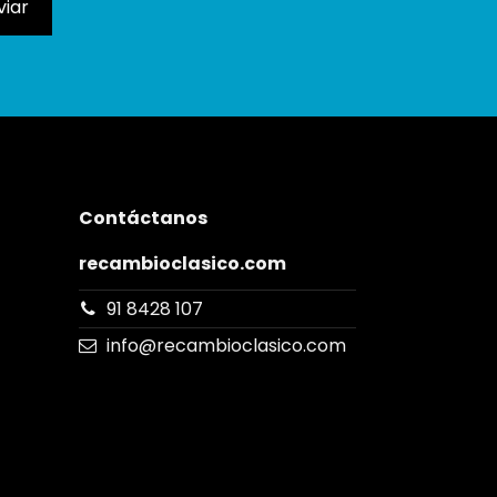
Contáctanos
recambioclasico.com
91 8428 107
info@recambioclasico.com